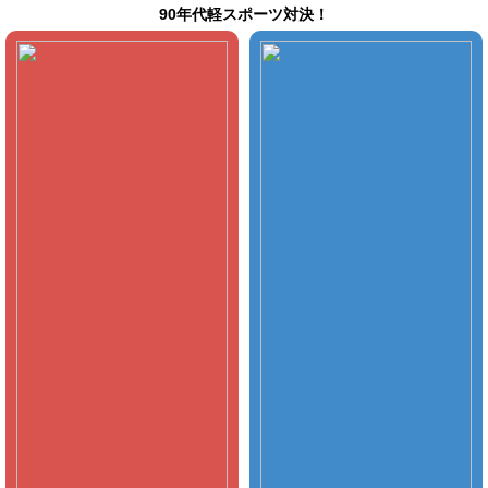
90年代軽スポーツ対決！